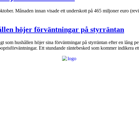
i oktober. Månaden innan visade ett underskott på 465 miljoner euro (r
ållen höjer förväntningar på styrräntan
igt som hushållen höjer sina förväntningar på styrräntan efter en lång 
 boprisförväntningar. Ett stundande räntebesked som kommer indikera et