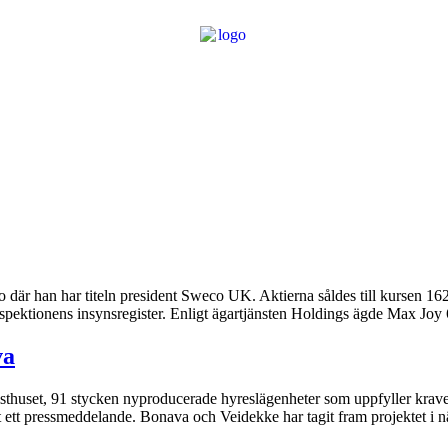
där han har titeln president Sweco UK. Aktierna såldes till kursen 162,
ktionens insynsregister. Enligt ägartjänsten Holdings ägde Max Joy 6
va
huset, 91 stycken nyproducerade hyreslägenheter som uppfyller kraven 
t ett pressmeddelande. Bonava och Veidekke har tagit fram projektet i n