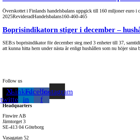
Överskottet i Finlands handelsbalans uppgick till 160 miljoner euro 
2025RevideradHandelsbalans160-460-465
Boprisindikatorn stiger i december – hush
SEB:s boprisindikator för december steg med 3 enheter till 37, samtid
att kunna hitta hem under nästa år enligt hushållen som nu höjer sina
Follow us
X-
Linkedin-
Facebook-
Instagram
twitter
in
f
Headquarters
Finwire AB
Järntorget 3
SE-413 04 Göteborg
Vasagatan 52