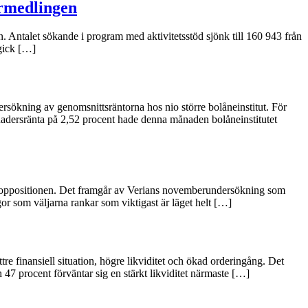
örmedlingen
. Antalet sökande i program med aktivitetsstöd sjönk till 160 943 från
gick […]
ökning av genomsnittsräntorna hos nio större bolåneinstitut. För
ånadersränta på 2,52 procent hade denna månaden bolåneinstitutet
å oppositionen. Det framgår av Verians novemberundersökning som
or som väljarna rankar som viktigast är läget helt […]
tre finansiell situation, högre likviditet och ökad orderingång. Det
 47 procent förväntar sig en stärkt likviditet närmaste […]