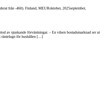
eviderat från -460). Finland, MEURoktober, 2025september,
period av sjunkande förväntningar. – En vilsen bostadsmarknad ser ut
t räntelugn för hushållen […]