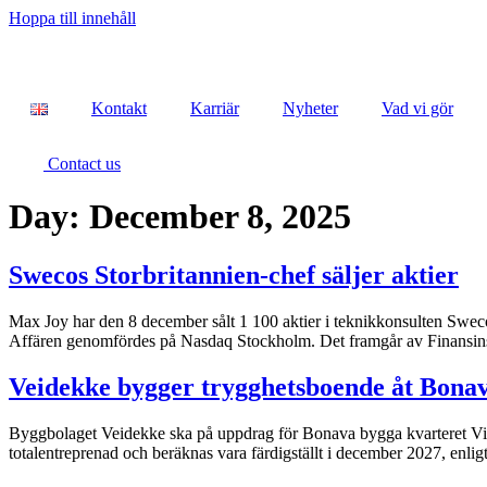
Hoppa till innehåll
Kontakt
Karriär
Nyheter
Vad vi gör
Contact us
Day:
December 8, 2025
Swecos Storbritannien-chef säljer aktier
Max Joy har den 8 december sålt 1 100 aktier i teknikkonsulten Sweco 
Affären genomfördes på Nasdaq Stockholm. Det framgår av Finansinspe
Veidekke bygger trygghetsboende åt Bona
Byggbolaget Veidekke ska på uppdrag för Bonava bygga kvarteret Vist
totalentreprenad och beräknas vara färdigställt i december 2027, enlig