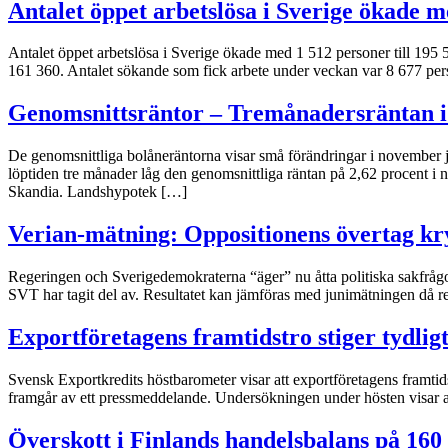
Antalet öppet arbetslösa i Sverige ökade 
Antalet öppet arbetslösa i Sverige ökade med 1 512 personer till 195 
161 360. Antalet sökande som fick arbete under veckan var 8 677 pe
Genomsnittsräntor – Tremånadersräntan i 
De genomsnittliga bolåneräntorna visar små förändringar i november 
löptiden tre månader låg den genomsnittliga räntan på 2,62 procent i
Skandia. Landshypotek […]
Verian-mätning: Oppositionens övertag k
Regeringen och Sverigedemokraterna “äger” nu åtta politiska sakfrå
SVT har tagit del av. Resultatet kan jämföras med junimätningen då reg
Exportföretagens framtidstro stiger tydlig
Svensk Exportkredits höstbarometer visar att exportföretagens framtidstr
framgår av ett pressmeddelande. Undersökningen under hösten visar att 
Överskott i Finlands handelsbalans på 160