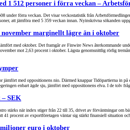
med 1 512 personer i förra veckan – Arbetsf
508 under förra veckan. Det visar veckostatistik från Arbetsförmedlingen
rsoner, att jämföra med 5 359 veckan innan. Nyinskrivna sökanden upp
november marginellt lägre än i oktober
jämfört med oktober. Det framgår av Finwire News återkommande unders
 november mot 2,63 procent i oktober. Lägsta genomsnittlig rörlig trem
rymper
gor jämfört med oppositionens nio. Därmed knappar Tidöpartierna in p
eringen enbart ägde sju, jämfört med oppositionens elva. I de tolv fråg
t – SEK
o stärks när index stiger från 22 till 35, drivet av förväntningar om bät
41 procent av exportföretagen väntar sig stärkt finansiell situation och
 miljoner euro i oktober