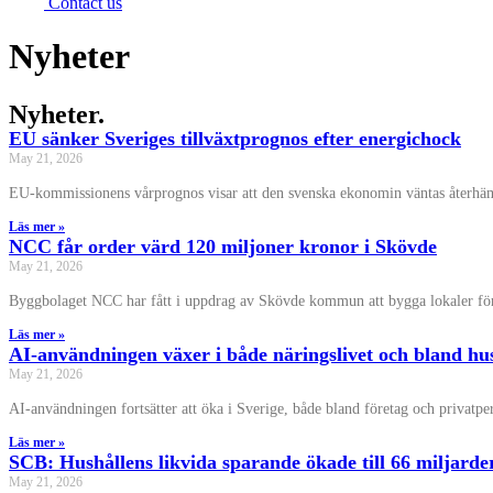
Contact us
Nyheter
Nyheter.
EU sänker Sveriges tillväxtprognos efter energichock
May 21, 2026
EU-kommissionens vårprognos visar att den svenska ekonomin väntas återhämta 
Läs mer »
NCC får order värd 120 miljoner kronor i Skövde
May 21, 2026
Byggbolaget NCC har fått i uppdrag av Skövde kommun att bygga lokaler fö
Läs mer »
AI-användningen växer i både näringslivet och bland hu
May 21, 2026
AI-användningen fortsätter att öka i Sverige, både bland företag och privatp
Läs mer »
SCB: Hushållens likvida sparande ökade till 66 miljarde
May 21, 2026