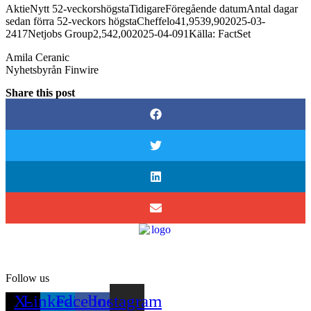
AktieNytt 52-veckorshögstaTidigareFöregående datumAntal dagar
sedan förra 52-veckors högstaCheffelo41,9539,902025-03-
2417Netjobs Group2,542,002025-04-091Källa: FactSet
Amila Ceranic
Nyhetsbyrån Finwire
Share this post
Follow us
X-
Linkedin-
Facebook-
Instagram