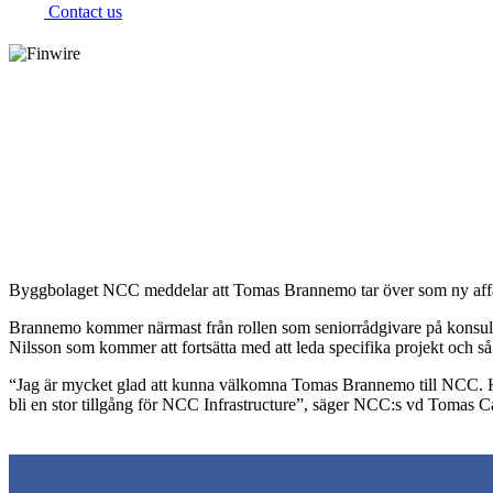
Contact us
Finwire
Tomas Brannemo blir ny chef för NCC Inf
Byggbolaget NCC meddelar att Tomas Brannemo tar över som ny affä
Brannemo kommer närmast från rollen som seniorrådgivare på konsult
Nilsson som kommer att fortsätta med att leda specifika projekt och 
“Jag är mycket glad att kunna välkomna Tomas Brannemo till NCC. Hans
bli en stor tillgång för NCC Infrastructure”, säger NCC:s vd Tomas C
Share this post