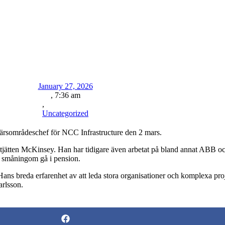
rastructure
January 27, 2026
,
7:36 am
,
Uncategorized
rsområdeschef för NCC Infrastructure den 2 mars.
jätten McKinsey. Han har tidigare även arbetat på bland annat ABB o
så småningom gå i pension.
 breda erfarenhet av att leda stora organisationer och komplexa proje
arlsson.