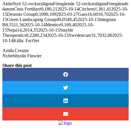
AktieNytt 52-veckorslägstaFöregående 52-veckorslägstaFöregående
datumCinis Fertilizer0,180,212025-10-14Circhem1,361,412025-10-
15Desenio Group0,1090,1092025-03-27Garo16,6016,702025-10-
15Green Landscaping Group49,0549,452025-10-15Integrum
B8,5511,562025-10-14Mentice9,169,402025-10-
15Nepa14,2014,352025-10-15Stayble
Therapeutics0,2280,2342025-10-15Swedencare31,7032,002025-
10-14Källa: FactSet
Amila Ceranic
Nyhetsbyrån Finwire
Share this post