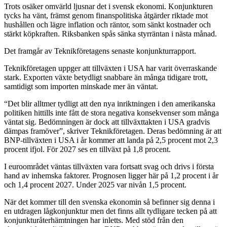
Trots osäker omvärld ljusnar det i svensk ekonomi. Konjunkturen
tycks ha vänt, främst genom finanspolitiska åtgärder riktade mot
hushållen och lägre inflation och räntor, som sänkt kostnader och
stärkt köpkraften. Riksbanken spås sänka styrräntan i nästa månad.
Det framgår av Teknikföretagens senaste konjunkturrapport.
Teknikföretagen uppger att tillväxten i USA har varit överraskande
stark. Exporten växte betydligt snabbare än många tidigare trott,
samtidigt som importen minskade mer än väntat.
“Det blir alltmer tydligt att den nya inriktningen i den amerikanska
politiken hittills inte fått de stora negativa konsekvenser som många
väntat sig. Bedömningen är dock att tillväxttakten i USA gradvis
dämpas framöver”, skriver Teknikföretagen. Deras bedömning är att
BNP-tillväxten i USA i år kommer att landa på 2,5 procent mot 2,3
procent ifjol. För 2027 ses en tillväxt på 1,8 procent.
I euroområdet väntas tillväxten vara fortsatt svag och drivs i första
hand av inhemska faktorer. Prognosen ligger här på 1,2 procent i år
och 1,4 procent 2027. Under 2025 var nivån 1,5 procent.
När det kommer till den svenska ekonomin så befinner sig denna i
en utdragen lågkonjunktur men det finns allt tydligare tecken på att
konjunkturåterhämtningen har inletts. Med stöd från den