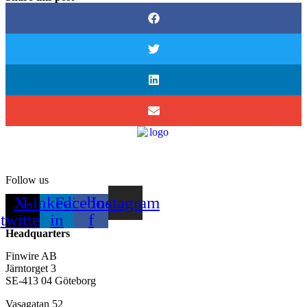
Follow us
X-
Linkedin-
Facebook-
Instagram
twitter
in
f
Headquarters
Finwire AB
Järntorget 3
SE-413 04 Göteborg
Vasagatan 52