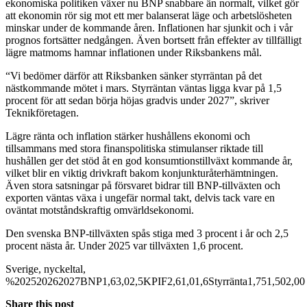
ekonomiska politiken växer nu BNP snabbare än normalt, vilket gör
att ekonomin rör sig mot ett mer balanserat läge och arbetslösheten
minskar under de kommande åren. Inflationen har sjunkit och i vår
prognos fortsätter nedgången. Även bortsett från effekter av tillfälligt
lägre matmoms hamnar inflationen under Riksbankens mål.
“Vi bedömer därför att Riksbanken sänker styrräntan på det
nästkommande mötet i mars. Styrräntan väntas ligga kvar på 1,5
procent för att sedan börja höjas gradvis under 2027”, skriver
Teknikföretagen.
Lägre ränta och inflation stärker hushållens ekonomi och
tillsammans med stora finanspolitiska stimulanser riktade till
hushållen ger det stöd åt en god konsumtionstillväxt kommande år,
vilket blir en viktig drivkraft bakom konjunkturåterhämtningen.
Även stora satsningar på försvaret bidrar till BNP-tillväxten och
exporten väntas växa i ungefär normal takt, delvis tack vare en
oväntat motståndskraftig omvärldsekonomi.
Den svenska BNP-tillväxten spås stiga med 3 procent i år och 2,5
procent nästa år. Under 2025 var tillväxten 1,6 procent.
Sverige, nyckeltal,
%202520262027BNP1,63,02,5KPIF2,61,01,6Styrränta1,751,502,00
Share this post