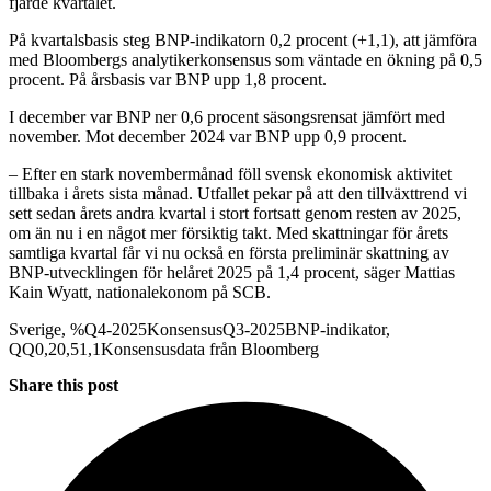
fjärde kvartalet.
På kvartalsbasis steg BNP-indikatorn 0,2 procent (+1,1), att jämföra
med Bloombergs analytikerkonsensus som väntade en ökning på 0,5
procent. På årsbasis var BNP upp 1,8 procent.
I december var BNP ner 0,6 procent säsongsrensat jämfört med
november. Mot december 2024 var BNP upp 0,9 procent.
– Efter en stark novembermånad föll svensk ekonomisk aktivitet
tillbaka i årets sista månad. Utfallet pekar på att den tillväxttrend vi
sett sedan årets andra kvartal i stort fortsatt genom resten av 2025,
om än nu i en något mer försiktig takt. Med skattningar för årets
samtliga kvartal får vi nu också en första preliminär skattning av
BNP-utvecklingen för helåret 2025 på 1,4 procent, säger Mattias
Kain Wyatt, nationalekonom på SCB.
Sverige, %Q4-2025KonsensusQ3-2025BNP-indikator,
QQ0,20,51,1Konsensusdata från Bloomberg
Share this post