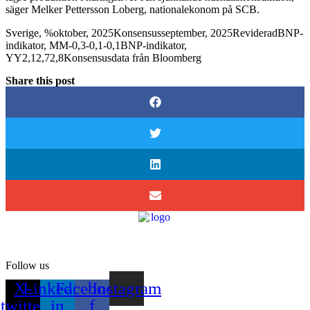
säger Melker Pettersson Loberg, nationalekonom på SCB.
Sverige, %oktober, 2025Konsensusseptember, 2025RevideradBNP-
indikator, MM-0,3-0,1-0,1BNP-indikator,
YY2,12,72,8Konsensusdata från Bloomberg
Share this post
Follow us
X-
Linkedin-
Facebook-
Instagram
twitter
in
f