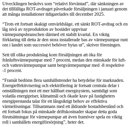
Utvecklingen beskrivs som “relativt förväntad”, där sänkningen av
det tillfälliga ROT-avdraget påverkade försäljningen i januari genom
att många installationer tidigarelades till december 2025.
“Trots ett fortsatt skakigt omvärldsläge, ett sänkt ROT-avdrag och en
låg nivå av nyproduktion av bostäder uppvisar
värmepumpsbranschen därmed ett stabilt kvartal. En viktig
förklaring till detta är den stora installerade bas av värmepumpar runt
om i landet som successivt behöver bytas ut”, skriver föreningen.
Sett till olika produktslag kom försäljningen att öka för
frånluftsvärmepumpar med 7 procent, medan den minskade för luft-
och vattenvärmepumpar samt bergvärmepumpar med -8 respektive
-1 procent.
“Framåt bedöms flera samhällstrender ha betydelse för marknaden.
Energieffektivisering och elektrifiering är fortsatt centrala delar i
omställningen mot ett mer hållbart energisystem, samtidigt som
volatila energipriser, klimatmål och ökade krav på fastigheters
energiprestanda talar för ett långsiktigt behov av effektiva
värmelösningar. Tillsammans med ett åldrande bostadsbestånd och
ett fortsatt fokus på minskade driftskostnader skapar detta goda
förutsättningar för värmepumpar att även framöver spela en viktig
roll i samhällets energiförsörjning”, heter det.