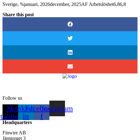
Sverige, %januari, 2026december, 2025AF Arbetslöshet6,86,8
Share this post
Follow us
X-
Linkedin-
Facebook-
Instagram
twitter
in
f
Headquarters
Finwire AB
Järntorget 3