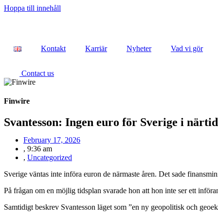
Hoppa till innehåll
Kontakt
Karriär
Nyheter
Vad vi gör
Contact us
Finwire
Svantesson: Ingen euro för Sverige i närti
February 17, 2026
,
9:36 am
,
Uncategorized
Sverige väntas inte införa euron de närmaste åren. Det sade finansmi
På frågan om en möjlig tidsplan svarade hon att hon inte ser ett inför
Samtidigt beskrev Svantesson läget som ”en ny geopolitisk och geoekon