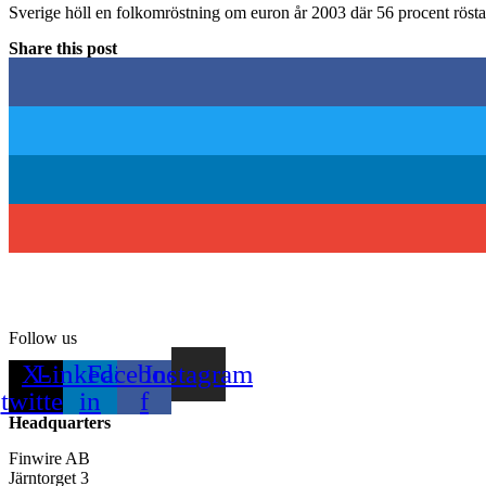
Sverige höll en folkomröstning om euron år 2003 där 56 procent rösta
Share this post
Follow us
X-
Linkedin-
Facebook-
Instagram
twitter
in
f
Headquarters
Finwire AB
Järntorget 3