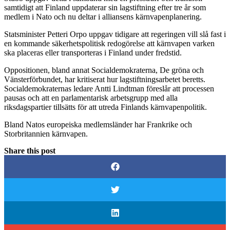
samtidigt att Finland uppdaterar sin lagstiftning efter tre år som
medlem i Nato och nu deltar i alliansens kärnvapenplanering.
Statsminister Petteri Orpo uppgav tidigare att regeringen vill slå fast i
en kommande säkerhetspolitisk redogörelse att kärnvapen varken
ska placeras eller transporteras i Finland under fredstid.
Oppositionen, bland annat Socialdemokraterna, De gröna och
Vänsterförbundet, har kritiserat hur lagstiftningsarbetet beretts.
Socialdemokraternas ledare Antti Lindtman föreslår att processen
pausas och att en parlamentarisk arbetsgrupp med alla
riksdagspartier tillsätts för att utreda Finlands kärnvapenpolitik.
Bland Natos europeiska medlemsländer har Frankrike och
Storbritannien kärnvapen.
Share this post