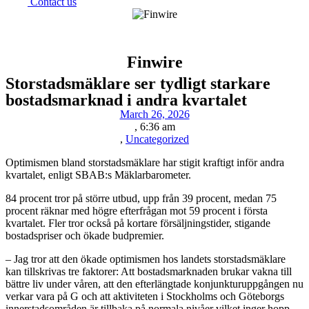
Contact us
Finwire
Storstadsmäklare ser tydligt starkare
bostadsmarknad i andra kvartalet
March 26, 2026
,
6:36 am
,
Uncategorized
Optimismen bland storstadsmäklare har stigit kraftigt inför andra
kvartalet, enligt SBAB:s Mäklarbarometer.
84 procent tror på större utbud, upp från 39 procent, medan 75
procent räknar med högre efterfrågan mot 59 procent i första
kvartalet. Fler tror också på kortare försäljningstider, stigande
bostadspriser och ökade budpremier.
– Jag tror att den ökade optimismen hos landets storstadsmäklare
kan tillskrivas tre faktorer: Att bostadsmarknaden brukar vakna till
bättre liv under våren, att den efterlängtade konjunkturuppgången nu
verkar vara på G och att aktiviteten i Stockholms och Göteborgs
innerstadsområden är tillbaka på normala nivåer vilket inger hopp