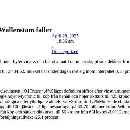
 Wallenstam faller
April 28, 2025
,
8:36 am
,
Uncategorized
n flyter vidare, och bland annat Traton har släppt sina delårssiffror f
ill 2 434,62. Indexet har under dagen rört sig inom intervallet 0,15 pr
vinsten i Q1Traton4,4%Släppt definitiva siffror efter vinstvarninge
e höjer Mycronic till köp från behåll och höjer riktkurs till 425 kron
 Nanologica efter ytterligare aktieförvärvSoftronic-1,5%Minskade ebit
pp till 100 tjänster – årliga besparingar på 60-70 miljoner kronorWihlb
n köp och sänker riktkursen till 50 kronor från 63Hexpol-3,0%Carnegie 
örsäljningstillväxt -25,1 procent