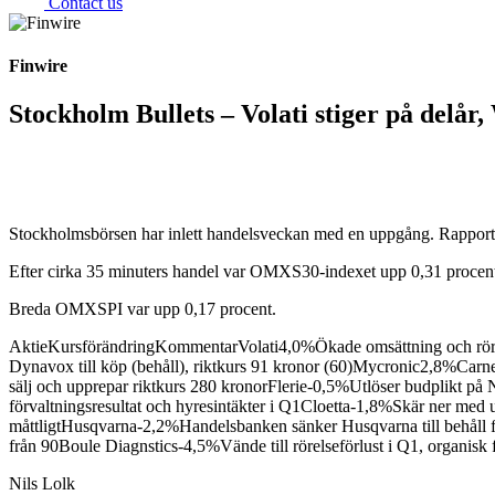
Contact us
Finwire
Stockholm Bullets – Volati stiger på delår,
Stockholmsbörsen har inlett handelsveckan med en uppgång. Rapportflode
Efter cirka 35 minuters handel var OMXS30-indexet upp 0,31 procent t
Breda OMXSPI var upp 0,17 procent.
AktieKursförändringKommentarVolati4,0%Ökade omsättning och rörelse
Dynavox till köp (behåll), riktkurs 91 kronor (60)Mycronic2,8%Carnegi
sälj och upprepar riktkurs 280 kronorFlerie-0,5%Utlöser budplikt på
förvaltningsresultat och hyresintäkter i Q1Cloetta-1,8%Skär ner med u
måttligtHusqvarna-2,2%Handelsbanken sänker Husqvarna till behåll frå
från 90Boule Diagnstics-4,5%Vände till rörelseförlust i Q1, organisk f
Nils Lolk