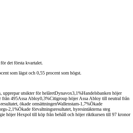
ör det första kvartalet.
ocent som lägst och 0,55 procent som högst.
n, upprepar utsikter för helåretDynavox3,1%Handelsbanken höjer
or från 495Assa Abloy0,3%Citigroup höjer Assa Abloy till neutral från
da-resultatet, ökade omsättningenWallenstam-1,7%Ökade
orgs-2,1%Ökade förvaltningsresultatet, hyresintäkterna steg
höjer Hexpol till köp från behåll och höjer riktkursen till 97 kronor