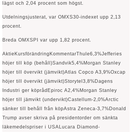
lägst och 2,04 procent som högst.
Utdelningsjusterat, var OMXS30-indexet upp 2,13
procent.
Breda OMXSPI var upp 1,82 procent.
AktieKursförändringKommentarThule6,3%Jefferies
höjer till köp (behåll)Sandvik5,4%Morgan Stanley
höjer till övervikt (jämvikt)Atlas Copco A3,9%Oxcap
höjer till övervikt (jämvikt)Storytel3,8%Dagens
Industri ger köprådEpiroc A2,4%Morgan Stanley
höjer till jämvikt (undervikt)Castellum-2,0%Arctic
sänker till behåll från köpAstra Zeneca-3,7%Donald
Trump avser skriva på presidentorder om sänkta
läkemedelspriser i USALucara Diamond-