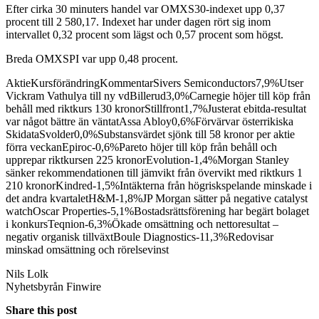
Efter cirka 30 minuters handel var OMXS30-indexet upp 0,37
procent till 2 580,17. Indexet har under dagen rört sig inom
intervallet 0,32 procent som lägst och 0,57 procent som högst.
Breda OMXSPI var upp 0,48 procent.
AktieKursförändringKommentarSivers Semiconductors7,9%Utser
Vickram Vathulya till ny vdBillerud3,0%Carnegie höjer till köp från
behåll med riktkurs 130 kronorStillfront1,7%Justerat ebitda-resultat
var något bättre än väntatAssa Abloy0,6%Förvärvar österrikiska
SkidataSvolder0,0%Substansvärdet sjönk till 58 kronor per aktie
förra veckanEpiroc-0,6%Pareto höjer till köp från behåll och
upprepar riktkursen 225 kronorEvolution-1,4%Morgan Stanley
sänker rekommendationen till jämvikt från övervikt med riktkurs 1
210 kronorKindred-1,5%Intäkterna från högriskspelande minskade i
det andra kvartaletH&M-1,8%JP Morgan sätter på negative catalyst
watchOscar Properties-5,1%Bostadsrättsförening har begärt bolaget
i konkursTeqnion-6,3%Ökade omsättning och nettoresultat –
negativ organisk tillväxtBoule Diagnostics-11,3%Redovisar
minskad omsättning och rörelsevinst
Nils Lolk
Nyhetsbyrån Finwire
Share this post