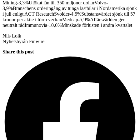
Mining-3,3%Utökat lån till 350 miljoner dollarVolvo-
3,9%Branschens orderingång av tunga lastbilar i Nordamerika sjönk
i juli enligt ACT ResearchSvolder-4,5%Substansvärdet sjönk till 57
kronor per aktie i förra veckanMedcap-5,9%Affärsvärlden ger
neutralt rådImmunovia-10,6%Minskade förlusten i andra kvartalet
Nils Lolk
Nyhetsbyrån Finwire
Share this post