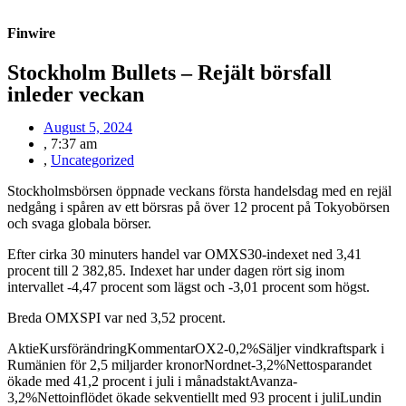
Finwire
Stockholm Bullets – Rejält börsfall
inleder veckan
August 5, 2024
,
7:37 am
,
Uncategorized
Stockholmsbörsen öppnade veckans första handelsdag med en rejäl
nedgång i spåren av ett börsras på över 12 procent på Tokyobörsen
och svaga globala börser.
Efter cirka 30 minuters handel var OMXS30-indexet ned 3,41
procent till 2 382,85. Indexet har under dagen rört sig inom
intervallet -4,47 procent som lägst och -3,01 procent som högst.
Breda OMXSPI var ned 3,52 procent.
AktieKursförändringKommentarOX2-0,2%Säljer vindkraftspark i
Rumänien för 2,5 miljarder kronorNordnet-3,2%Nettosparandet
ökade med 41,2 procent i juli i månadstaktAvanza-
3,2%Nettoinflödet ökade sekventiellt med 93 procent i juliLundin