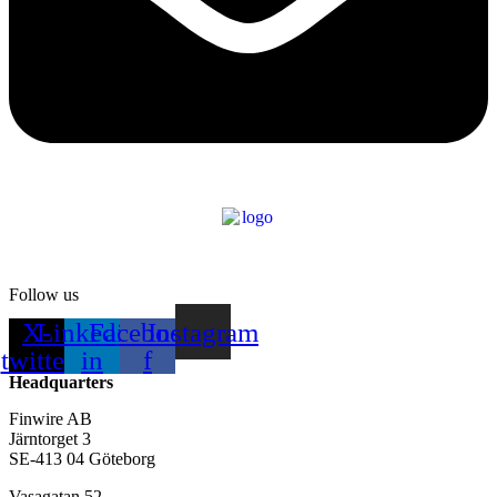
Follow us
X-
Linkedin-
Facebook-
Instagram
twitter
in
f
Headquarters
Finwire AB
Järntorget 3
SE-413 04 Göteborg
Vasagatan 52