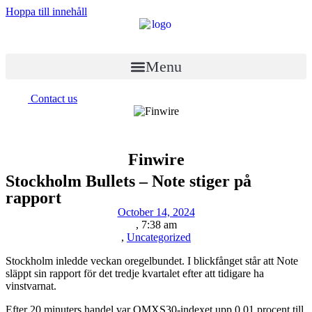
Hoppa till innehåll
Menu
Contact us
Finwire
Stockholm Bullets – Note stiger på
rapport
October 14, 2024
,
7:38 am
,
Uncategorized
Stockholm inledde veckan oregelbundet. I blickfånget står att Note
släppt sin rapport för det tredje kvartalet efter att tidigare ha
vinstvarnat.
Efter 20 minuters handel var OMXS30-indexet upp 0,01 procent till