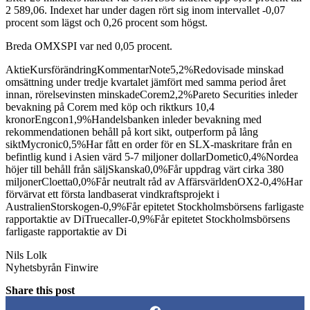
2 589,06. Indexet har under dagen rört sig inom intervallet -0,07
procent som lägst och 0,26 procent som högst.
Breda OMXSPI var ned 0,05 procent.
AktieKursförändringKommentarNote5,2%Redovisade minskad
omsättning under tredje kvartalet jämfört med samma period året
innan, rörelsevinsten minskadeCorem2,2%Pareto Securities inleder
bevakning på Corem med köp och riktkurs 10,4
kronorEngcon1,9%Handelsbanken inleder bevakning med
rekommendationen behåll på kort sikt, outperform på lång
siktMycronic0,5%Har fått en order för en SLX-maskritare från en
befintlig kund i Asien värd 5-7 miljoner dollarDometic0,4%Nordea
höjer till behåll från säljSkanska0,0%Får uppdrag värt cirka 380
miljonerCloetta0,0%Får neutralt råd av AffärsvärldenOX2-0,4%Har
förvärvat ett första landbaserat vindkraftsprojekt i
AustralienStorskogen-0,9%Får epitetet Stockholmsbörsens farligaste
rapportaktie av DiTruecaller-0,9%Får epitetet Stockholmsbörsens
farligaste rapportaktie av Di
Nils Lolk
Nyhetsbyrån Finwire
Share this post