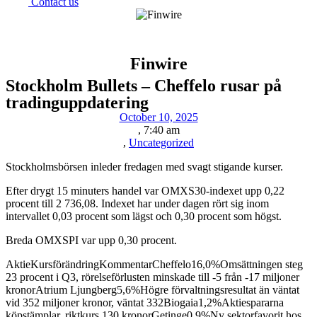
Contact us
Finwire
Stockholm Bullets – Cheffelo rusar på
tradinguppdatering
October 10, 2025
,
7:40 am
,
Uncategorized
Stockholmsbörsen inleder fredagen med svagt stigande kurser.
Efter drygt 15 minuters handel var OMXS30-indexet upp 0,22
procent till 2 736,08. Indexet har under dagen rört sig inom
intervallet 0,03 procent som lägst och 0,30 procent som högst.
Breda OMXSPI var upp 0,30 procent.
AktieKursförändringKommentarCheffelo16,0%Omsättningen steg
23 procent i Q3, rörelseförlusten minskade till -5 från -17 miljoner
kronorAtrium Ljungberg5,6%Högre förvaltningsresultat än väntat
vid 352 miljoner kronor, väntat 332Biogaia1,2%Aktiespararna
köpstämplar, riktkurs 130 kronorGetinge0,9%Ny sektorfavorit hos