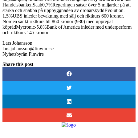
HandelsbankenSaab0,7%Regeringen satser över 5 miljarder på att
stärka och snabba på uppbyggnaden av drönarskyddEvolution-
1,5%UBS inleder bevakning med sälj och riktkurs 600 kronor,
Nordea sänkt riktkurs till 860 kronor (930) med upprepat
köprådMycronic-5,8%Bank of America inleder med underperform
och riktkurs 145 kronor
Lars Johansson
lars.johansson@finwire.se
Nyhetsbyrån Finwire
Share this post