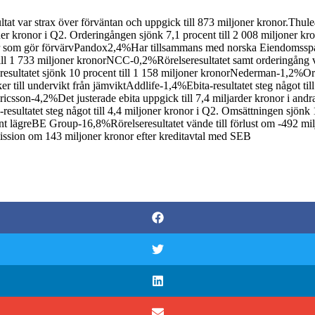
 var strax över förväntan och uppgick till 873 miljoner kronor.Thule4
r kronor i Q2. Orderingången sjönk 7,1 procent till 2 008 miljoner kro
 som gör förvärvPandox2,4%Har tillsammans med norska Eiendomsspar 
till 1 733 miljoner kronorNCC-0,2%Rörelseresultatet samt orderingång 
sultatet sjönk 10 procent till 1 158 miljoner kronorNederman-1,2%Order
r till undervikt från jämviktAddlife-1,4%Ebita-resultatet steg något ti
ricsson-4,2%Det justerade ebita uppgick till 7,4 miljarder kronor i andr
esultatet steg något till 4,4 miljoner kronor i Q2. Omsättningen sjönk 1
ent lägreBE Group-16,8%Rörelseresultatet vände till förlust om -492 mil
emission om 143 miljoner kronor efter kreditavtal med SEB