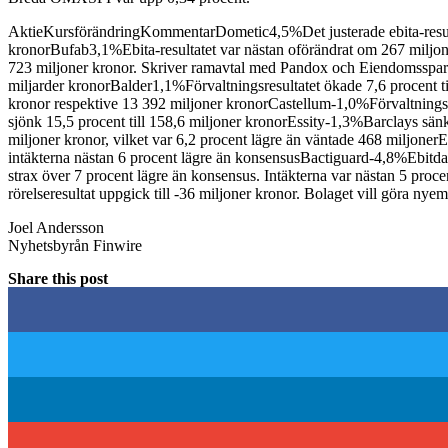
AktieKursförändringKommentarDometic4,5%Det justerade ebita-resultat
kronorBufab3,1%Ebita-resultatet var nästan oförändrat om 267 miljone
723 miljoner kronor. Skriver ramavtal med Pandox och Eiendomsspar
miljarder kronorBalder1,1%Förvaltningsresultatet ökade 7,6 procent 
kronor respektive 13 392 miljoner kronorCastellum-1,0%Förvaltningsre
sjönk 15,5 procent till 158,6 miljoner kronorEssity-1,3%Barclays sänke
miljoner kronor, vilket var 6,2 procent lägre än väntade 468 miljonerE
intäkterna nästan 6 procent lägre än konsensusBactiguard-4,8%Ebitda-r
strax över 7 procent lägre än konsensus. Intäkterna var nästan 5 proc
rörelseresultat uppgick till -36 miljoner kronor. Bolaget vill göra ny
Joel Andersson
Nyhetsbyrån Finwire
Share this post