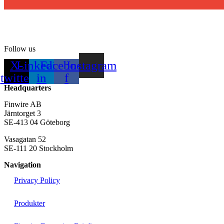
Follow us
X-
Linkedin-
Facebook-
Instagram
twitter
in
f
Headquarters
Finwire AB
Järntorget 3
SE-413 04 Göteborg
Vasagatan 52
SE-111 20 Stockholm
Navigation
Privacy Policy
Produkter