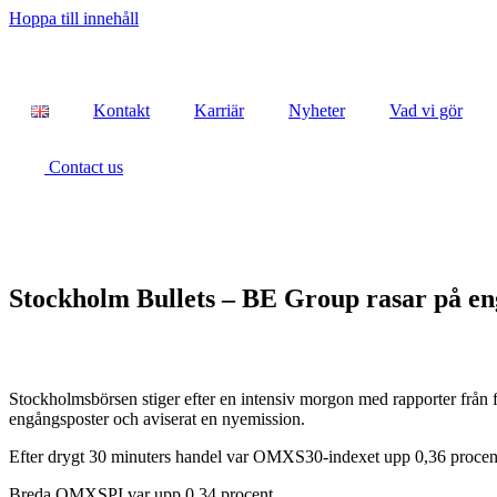
Hoppa till innehåll
Kontakt
Karriär
Nyheter
Vad vi gör
Contact us
Stockholm Bullets – BE Group rasar på en
Stockholmsbörsen stiger efter en intensiv morgon med rapporter från fle
engångsposter och aviserat en nyemission.
Efter drygt 30 minuters handel var OMXS30-indexet upp 0,36 procent t
Breda OMXSPI var upp 0,34 procent.