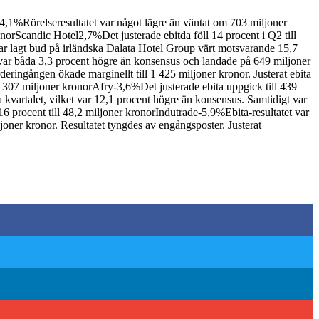
,1%Rörelseresultatet var något lägre än väntat om 703 miljoner
norScandic Hotel2,7%Det justerade ebitda föll 14 procent i Q2 till
lagt bud på irländska Dalata Hotel Group värt motsvarande 15,7
var båda 3,3 procent högre än konsensus och landade på 649 miljoner
ingången ökade marginellt till 1 425 miljoner kronor. Justerat ebita
ll 307 miljoner kronorAfry-3,6%Det justerade ebita uppgick till 439
a kvartalet, vilket var 12,1 procent högre än konsensus. Samtidigt var
6 procent till 48,2 miljoner kronorIndutrade-5,9%Ebita-resultatet var
joner kronor. Resultatet tyngdes av engångsposter. Justerat