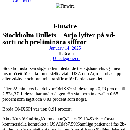
Contact us
Finwire
Stockholm Bullets – Arjo lyfter på vd-
sorti och preliminära siffror
January 14, 2025
,
8:36 am
,
Uncategorized
Stockholmsbörsen stiger i den inledande tisdagshandeln. Q-linea
rusar på ett första kommersiellt avtal i USA och Arjo handlas upp
efter vd-byte och preliminära siffror för fjärde kvartalet.
Efter 22 minuters handel var OMXS30-indexet upp 0,78 procent till
2 534,37. Indexet har under dagen rört sig inom intervallet 0,65
procent som lägst och 0,83 procent som högst.
Breda OMXSPI var upp 0,91 procent.
AktieKursförändringKommentarQ-Linea99,1%Skriver första
kommersiella kontraktet i USAIrlab7,5%Samtliga patienter i fas 2b-
studie har genomgått sista uppföljningsbesökArjo5,9%Meddelar vd-