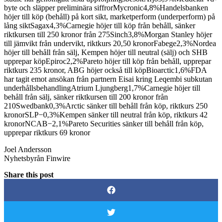
byte och släpper preliminära siffrorMycronic4,8%Handelsbanken
höjer till köp (behåll) på kort sikt, marketperform (underperform) på
lång siktSagax4,3%Carnegie höjer till köp från behåll, sänker
riktkursen till 250 kronor från 275Sinch3,8%Morgan Stanley höjer
till jämvikt från undervikt, riktkurs 20,50 kronorFabege2,3%Nordea
höjer till behåll från sälj, Kempen höjer till neutral (sälj) och SHB
upprepar köpEpiroc2,2%Pareto höjer till köp från behåll, upprepar
riktkurs 235 kronor, ABG höjer också till köpBioarctic1,6%FDA
har tagit emot ansökan från partnern Eisai kring Leqembi subkutan
underhållsbehandlingAtrium Ljungberg1,7%Carnegie höjer till
behåll från sälj, sänker riktkursen till 200 kronor från
210Swedbank0,3%Arctic sänker till behåll från köp, riktkurs 250
kronorSLP−0,3%Kempen sänker till neutral från köp, riktkurs 42
kronorNCAB−2,1%Pareto Securities sänker till behåll från köp,
upprepar riktkurs 69 kronor
Joel Andersson
Nyhetsbyrån Finwire
Share this post