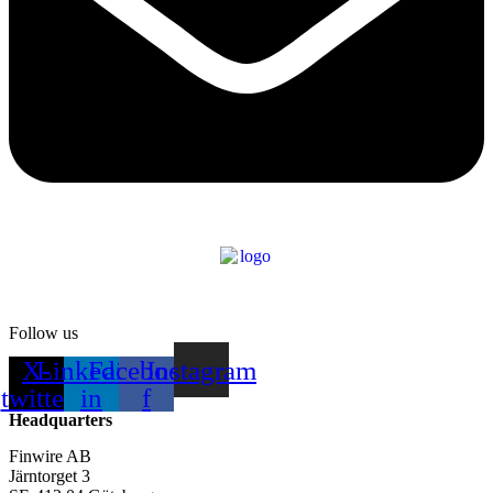
Follow us
X-
Linkedin-
Facebook-
Instagram
twitter
in
f
Headquarters
Finwire AB
Järntorget 3