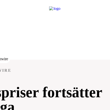
WIRE
riser fortsätter
iga