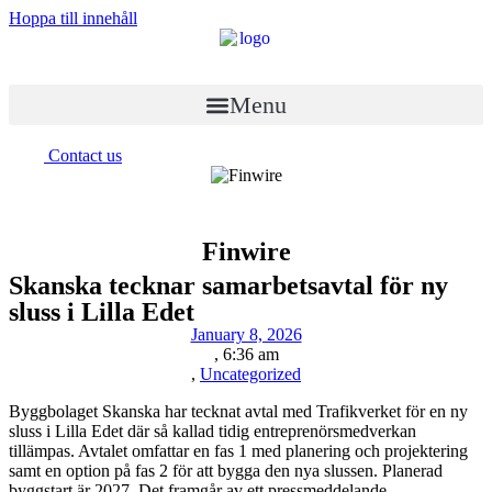
Hoppa till innehåll
Menu
Contact us
Finwire
Skanska tecknar samarbetsavtal för ny
sluss i Lilla Edet
January 8, 2026
,
6:36 am
,
Uncategorized
Byggbolaget Skanska har tecknat avtal med Trafikverket för en ny
sluss i Lilla Edet där så kallad tidig entreprenörsmedverkan
tillämpas. Avtalet omfattar en fas 1 med planering och projektering
samt en option på fas 2 för att bygga den nya slussen. Planerad
byggstart är 2027. Det framgår av ett pressmeddelande.