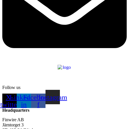
Follow us
X-
Linkedin-
Facebook-
Instagram
twitter
in
f
Headquarters
Finwire AB
Järntorget 3