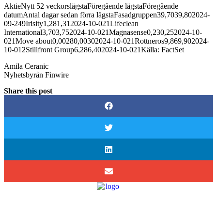
AktieNytt 52 veckorslägstaFöregående lägstaFöregående
datumAntal dagar sedan förra lägstaFasadgruppen39,7039,802024-
09-249Irisity1,281,312024-10-021Lifeclean
International3,703,752024-10-021Magnasense0,230,252024-10-
021Move about0,00280,00302024-10-021Rottneros9,869,902024-
10-012Stillfront Group6,286,402024-10-021Källa: FactSet
Amila Ceranic
Nyhetsbyrån Finwire
Share this post