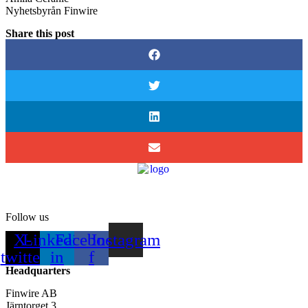
Nyhetsbyrån Finwire
Share this post
Follow us
X-
Linkedin-
Facebook-
Instagram
twitter
in
f
Headquarters
Finwire AB
Järntorget 3