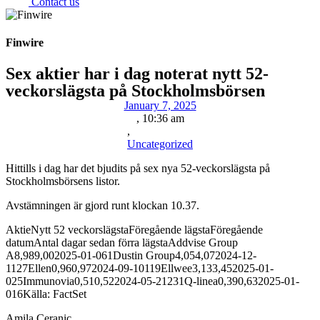
Contact us
Finwire
Sex aktier har i dag noterat nytt 52-
veckorslägsta på Stockholmsbörsen
January 7, 2025
,
10:36 am
,
Uncategorized
Hittills i dag har det bjudits på sex nya 52-veckorslägsta på
Stockholmsbörsens listor.
Avstämningen är gjord runt klockan 10.37.
AktieNytt 52 veckorslägstaFöregående lägstaFöregående
datumAntal dagar sedan förra lägstaAddvise Group
A8,989,002025-01-061Dustin Group4,054,072024-12-
1127Ellen0,960,972024-09-10119Ellwee3,133,452025-01-
025Immunovia0,510,522024-05-21231Q-linea0,390,632025-01-
016Källa: FactSet
Amila Ceranic