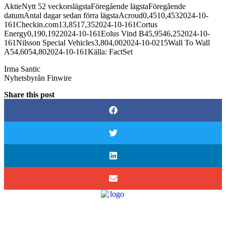
AktieNytt 52 veckorslägstaFöregående lägstaFöregående
datumAntal dagar sedan förra lägstaAcroud0,4510,4532024-10-
161Checkin.com13,8517,352024-10-161Cortus
Energy0,190,1922024-10-161Eolus Vind B45,9546,252024-10-
161Nilsson Special Vehicles3,804,002024-10-0215Wall To Wall
A54,6054,802024-10-161Källa: FactSet
Irma Santic
Nyhetsbyrån Finwire
Share this post