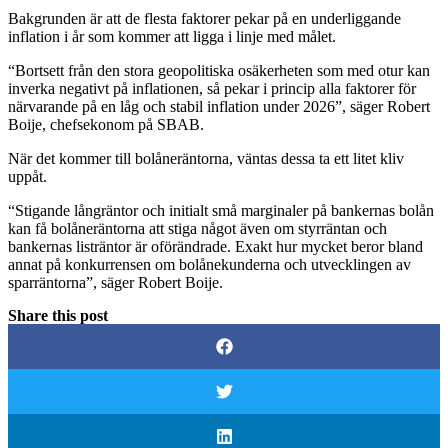
Bakgrunden är att de flesta faktorer pekar på en underliggande
inflation i år som kommer att ligga i linje med målet.
“Bortsett från den stora geopolitiska osäkerheten som med otur kan
inverka negativt på inflationen, så pekar i princip alla faktorer för
närvarande på en låg och stabil inflation under 2026”, säger Robert
Boije, chefsekonom på SBAB.
När det kommer till bolåneräntorna, väntas dessa ta ett litet kliv
uppåt.
“Stigande långräntor och initialt små marginaler på bankernas bolån
kan få bolåneräntorna att stiga något även om styrräntan och
bankernas listräntor är oförändrade. Exakt hur mycket beror bland
annat på konkurrensen om bolånekunderna och utvecklingen av
sparräntorna”, säger Robert Boije.
Share this post