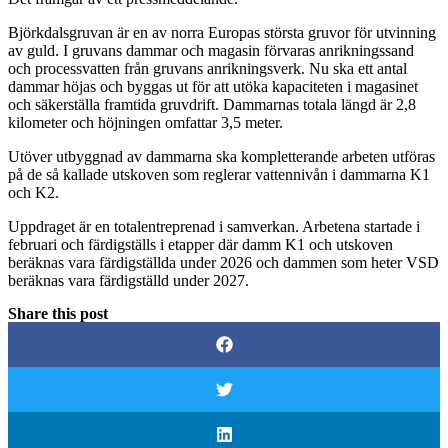
Björkdalsgruvan är en av norra Europas största gruvor för utvinning
av guld. I gruvans dammar och magasin förvaras anrikningssand
och processvatten från gruvans anrikningsverk. Nu ska ett antal
dammar höjas och byggas ut för att utöka kapaciteten i magasinet
och säkerställa framtida gruvdrift. Dammarnas totala längd är 2,8
kilometer och höjningen omfattar 3,5 meter.
Utöver utbyggnad av dammarna ska kompletterande arbeten utföras
på de så kallade utskoven som reglerar vattennivån i dammarna K1
och K2.
Uppdraget är en totalentreprenad i samverkan. Arbetena startade i
februari och färdigställs i etapper där damm K1 och utskoven
beräknas vara färdigställda under 2026 och dammen som heter VSD
beräknas vara färdigställd under 2027.
Share this post