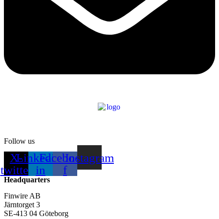
Follow us
X-
Linkedin-
Facebook-
Instagram
twitter
in
f
Headquarters
Finwire AB
Järntorget 3
SE-413 04 Göteborg