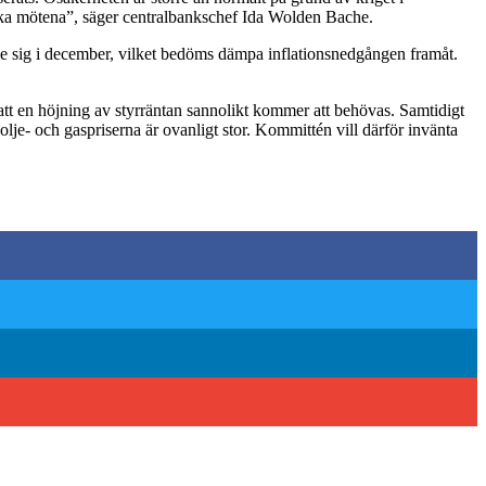
ska mötena”, säger centralbankschef Ida Wolden Bache.
ade sig i december, vilket bedöms dämpa inflationsnedgången framåt.
å att en höjning av styrräntan sannolikt kommer att behövas. Samtidigt
lje- och gaspriserna är ovanligt stor. Kommittén vill därför invänta