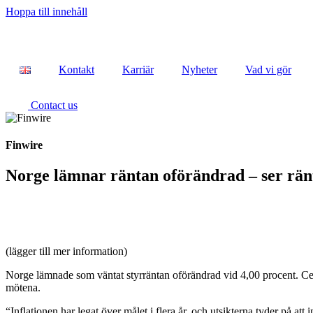
Hoppa till innehåll
Kontakt
Karriär
Nyheter
Vad vi gör
Contact us
Finwire
Norge lämnar räntan oförändrad – ser rän
(lägger till mer information)
Norge lämnade som väntat styrräntan oförändrad vid 4,00 procent. Cen
mötena.
“Inflationen har legat över målet i flera år, och utsikterna tyder på a