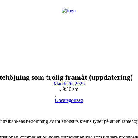
tehöjning som trolig framåt (uppdatering)
March 26, 2026
,
9:36 am
,
Uncategorized
tralbankens bedömning av inflationsutsikterna tyder på att en räntehö
tt inflationen kommer att bli högre framöver än vad som tidigare prognosti