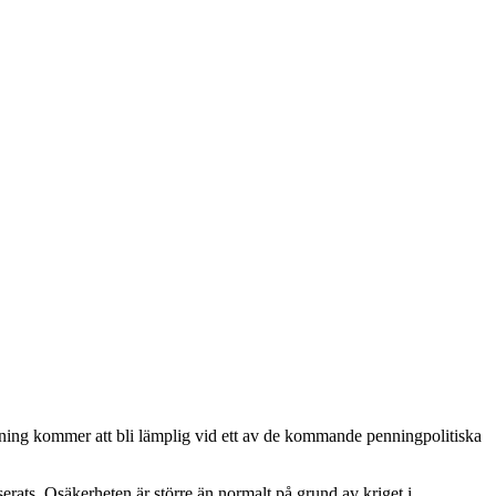
jning kommer att bli lämplig vid ett av de kommande penningpolitiska
serats. Osäkerheten är större än normalt på grund av kriget i