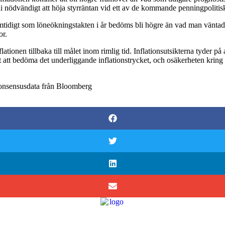
i nödvändigt att höja styrräntan vid ett av de kommande penningpoliti
 samtidigt som löneökningstakten i år bedöms bli högre än vad man vänt
or.
ationen tillbaka till målet inom rimlig tid. Inflationsutsikterna tyder p
att bedöma det underliggande inflationstrycket, och osäkerheten kring o
onsensusdata från Bloomberg