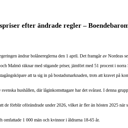
dspriser efter ändrade regler – Boendebaro
tt regeringen ändrar bolånereglerna den 1 april. Det framgår av Nordeas 
m och Malmö räknar med stigande priser, jämfört med 51 procent i norra 
rstagångsköpare att ta sig in på bostadsmarknaden, trots att kravet på k
de svenska hushållen, där låginkomsttagare har det svårast. I denna gru
t de förblir oförändrade under 2026, vilket är fler än hösten 2025 när
 omfattade 1 000 män och kvinnor i åldrarna 18-65 år.