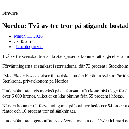
Finwire
Nordea: Två av tre tror på stigande bosta
March 11, 2026
,
7:36 am
,
Uncategorized
Två av tre svenskar tror att bostadspriserna kommer att stiga efter a
Förväntningarna är starkast i storstäderna, där 73 procent i Stockhol
“Med ökade bostadspriser finns risken att det blir ännu svårare för fö
Stenkrona, privatekonom på Nordea.
Undersökningen visar också på ett fortsatt tufft ekonomiskt läge för 
över 6 000 kronor, vilket är en klar ökning från 55 procent i höstas.
När det kommer till förväntningarna på boräntor bedömer 54 procent at
räntor och 16 procent tror på sänkningar.
Undersökningen genomfördes av Verian mellan den 13-19 februari och