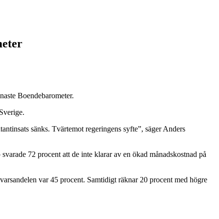
meter
senaste Boendebarometer.
Sverige.
ontantinsats sänks. Tvärtemot regeringens syfte”, säger Anders
pp svarade 72 procent att de inte klarar av en ökad månadskostnad på
 svarsandelen var 45 procent. Samtidigt räknar 20 procent med högre