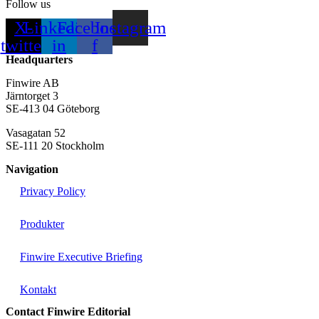
Follow us
X-
Linkedin-
Facebook-
Instagram
twitter
in
f
Headquarters
Finwire AB
Järntorget 3
SE-413 04 Göteborg
Vasagatan 52
SE-111 20 Stockholm
Navigation
Privacy Policy
Produkter
Finwire Executive Briefing
Kontakt
Contact Finwire Editorial