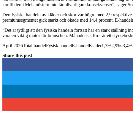
konflikten i Mellanöstern inte får allvarligare konsekvenser”, säger 
Den fysiska handeln av kläder och skor var högre med 2,9 respektive 1
premiumsegmentet gick starkt och ökade med 14,4 procent. E-handeln
“Det är tydligt att den fysiska handeln fortsatt har en stark ställning
vara en viktig motor för branschen. Månadens siffror är ett styrkebeske
April 2026Total handelFysisk handelE-handelKläder1,3%2,9%-3,
Share this post