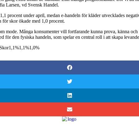
Sofia Larsen, vd Svensk Handel.
,1 procent under april, medan e-handeln för kläder utvecklades negativt
 för skor ökade med 1,0 procent.
 inom mode. Många konsumenter vill fortfarande kunna prova, känna och insp
d för den fysiska handeln, som spelar en central roll i att skapa levand
4%Skor1,1%1,1%1,0%