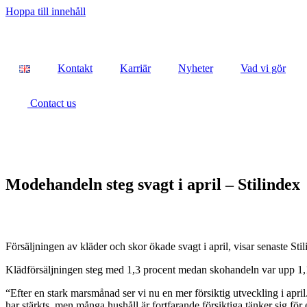
Hoppa till innehåll
Kontakt
Karriär
Nyheter
Vad vi gör
Contact us
Modehandeln steg svagt i april – Stilindex
Försäljningen av kläder och skor ökade svagt i april, visar senaste St
Klädförsäljningen steg med 1,3 procent medan skohandeln var upp 1,
“Efter en stark marsmånad ser vi nu en mer försiktig utveckling i april.
har stärkts, men många hushåll är fortfarande försiktiga tänker sig för