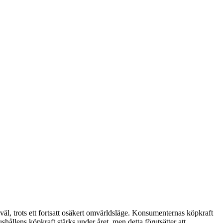
t väl, trots ett fortsatt osäkert omvärldsläge. Konsumenternas köpkraft
hållens köpkraft stärks under året, men detta förutsätter att