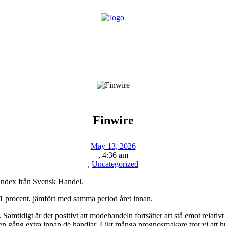
Finwire
May 13, 2026
,
4:36 am
,
Uncategorized
ilindex från Svensk Handel.
1 procent, jämfört med samma period året innan.
 Samtidigt är det positivt att modehandeln fortsätter att stå emot relativ
 en gång extra innan de handlar. Likt många prognosmakare tror vi att hus