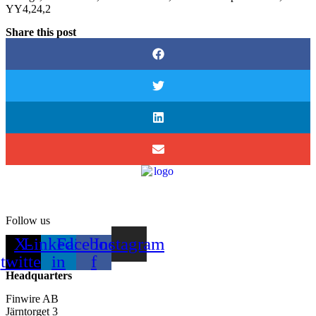
YY4,24,2
Share this post
Follow us
X-
Linkedin-
Facebook-
Instagram
twitter
in
f
Headquarters
Finwire AB
Järntorget 3