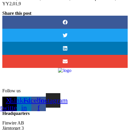
YY2,01,9
Share this post
Follow us
X-
Linkedin-
Facebook-
Instagram
twitter
in
f
Headquarters
Finwire AB
Järntorget 3