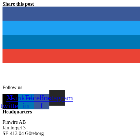
Share this post
Follow us
X-
Linkedin-
Facebook-
Instagram
twitter
in
f
Headquarters
Finwire AB
Järntorget 3
SE-413 04 Göteborg