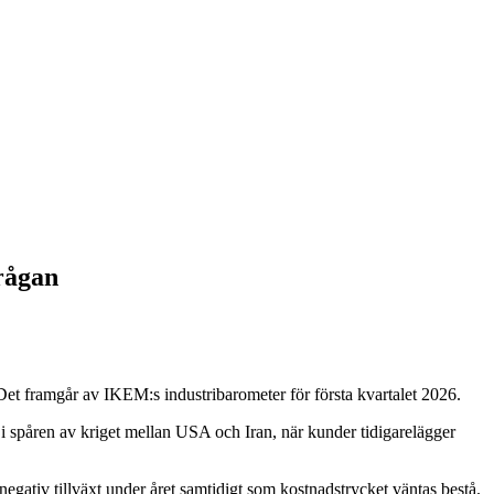
rågan
 Det framgår av IKEM:s industribarometer för första kvartalet 2026.
t i spåren av kriget mellan USA och Iran, när kunder tidigarelägger
 negativ tillväxt under året samtidigt som kostnadstrycket väntas bestå.