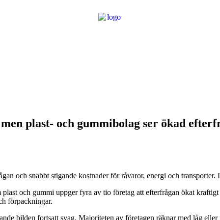
men plast- och gummibolag ser ökad efterf
rågan och snabbt stigande kostnader för råvaror, energi och transporter.
m plast och gummi uppger fyra av tio företag att efterfrågan ökat kraftig
och förpackningar.
ipande bilden fortsatt svag. Majoriteten av företagen räknar med låg eller