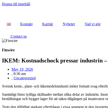
Hoppa till innehåll
Kontakt
Karriär
Nyheter
Vad vi gör
Contact us
Finwire
IKEM: Kostnadschock pressar industrin – 
May 19, 2026
,
8:36 am
,
Uncategorized
Svensk kemi-, plast- och läkemedelsindustri möter fortsatt svag efterf
Samtidigt finns tydliga skillnader mellan olika delar av industrin. Ino
beställningar och bygger lager för att säkra tillgången på insatsvaror 
Trots den tillfälligt starkare efterfrågan i vissa segment är den övergr