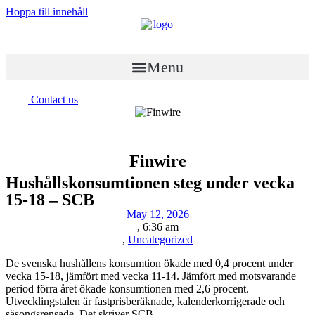
Hoppa till innehåll
Menu
Contact us
Finwire
Hushållskonsumtionen steg under vecka
15-18 – SCB
May 12, 2026
,
6:36 am
,
Uncategorized
De svenska hushållens konsumtion ökade med 0,4 procent under
vecka 15-18, jämfört med vecka 11-14. Jämfört med motsvarande
period förra året ökade konsumtionen med 2,6 procent.
Utvecklingstalen är fastprisberäknade, kalenderkorrigerade och
säsongsrensade. Det skriver SCB.