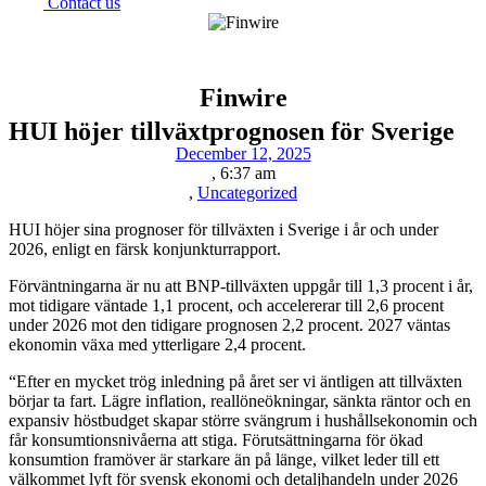
Contact us
Finwire
HUI höjer tillväxtprognosen för Sverige
December 12, 2025
,
6:37 am
,
Uncategorized
HUI höjer sina prognoser för tillväxten i Sverige i år och under
2026, enligt en färsk konjunkturrapport.
Förväntningarna är nu att BNP-tillväxten uppgår till 1,3 procent i år,
mot tidigare väntade 1,1 procent, och accelererar till 2,6 procent
under 2026 mot den tidigare prognosen 2,2 procent. 2027 väntas
ekonomin växa med ytterligare 2,4 procent.
“Efter en mycket trög inledning på året ser vi äntligen att tillväxten
börjar ta fart. Lägre inflation, reallöneökningar, sänkta räntor och en
expansiv höstbudget skapar större svängrum i hushållsekonomin och
får konsumtionsnivåerna att stiga. Förutsättningarna för ökad
konsumtion framöver är starkare än på länge, vilket leder till ett
välkommet lyft för svensk ekonomi och detaljhandeln under 2026