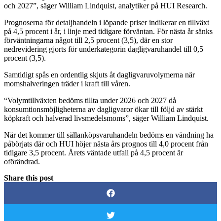
och 2027”, säger William Lindquist, analytiker på HUI Research.
Prognoserna för detaljhandeln i löpande priser indikerar en tillväxt
på 4,5 procent i år, i linje med tidigare förväntan. För nästa år sänks
förväntningarna något till 2,5 procent (3,5), där en stor
nedrevidering gjorts för underkategorin dagligvaruhandel till 0,5
procent (3,5).
Samtidigt spås en ordentlig skjuts åt dagligvaruvolymerna när
momshalveringen träder i kraft till våren.
“Volymtillväxten bedöms tillta under 2026 och 2027 då
konsumtionsmöjligheterna av dagligvaror ökar till följd av stärkt
köpkraft och halverad livsmedelsmoms”, säger William Lindquist.
När det kommer till sällanköpsvaruhandeln bedöms en vändning ha
påbörjats där och HUI höjer nästa års prognos till 4,0 procent från
tidigare 3,5 procent. Årets väntade utfall på 4,5 procent är
oförändrad.
Share this post