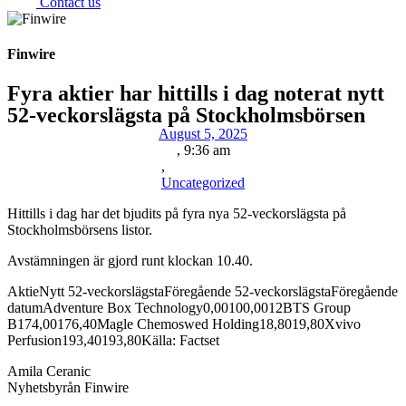
Contact us
Finwire
Fyra aktier har hittills i dag noterat nytt
52-veckorslägsta på Stockholmsbörsen
August 5, 2025
,
9:36 am
,
Uncategorized
Hittills i dag har det bjudits på fyra nya 52-veckorslägsta på
Stockholmsbörsens listor.
Avstämningen är gjord runt klockan 10.40.
AktieNytt 52-veckorslägstaFöregående 52-veckorslägstaFöregående
datumAdventure Box Technology0,00100,0012BTS Group
B174,00176,40Magle Chemoswed Holding18,8019,80Xvivo
Perfusion193,40193,80Källa: Factset
Amila Ceranic
Nyhetsbyrån Finwire