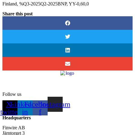
Finland, %Q3-2025Q2-2025BNP, YY-0,60,0
Share this post
Follow us
X-
Linkedin-
Facebook-
Instagram
twitter
in
f
Headquarters
Finwire AB
Järntorget 3