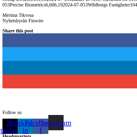
053Precise Biometrics6,606,192024-07-053Wihlborgs Fastigheter10
Merima Tikvesa
Nyhetsbyrån Finwire
Share this post
Follow us
X-
Linkedin-
Facebook-
Instagram
twitter
in
f
Headquarters