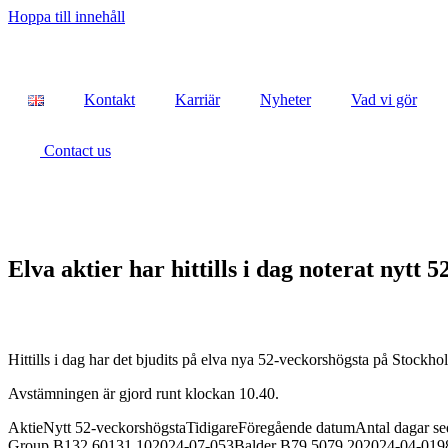
Hoppa till innehåll
Kontakt
Karriär
Nyheter
Vad vi gör
Contact us
Elva aktier har hittills i dag noterat nyt
Hittills i dag har det bjudits på elva nya 52-veckorshögsta på Stockhol
Avstämningen är gjord runt klockan 10.40.
AktieNytt 52-veckorshögstaTidigareFöregående datumAntal dagar
Group B132,60131,102024-07-053Balder B79,5079,202024-04-019