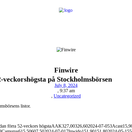
Finwire
t 52-veckorshögsta på Stockholmsbörsen
July 8, 2024
,
9:37 am
,
Uncategorized
msbörsens listor.
 sedan förra 52-veckors högstaAAK327,00326,602024-07-053Acast1
8Camurus615,50607,502024-07-017Inwido151,90151,802024-05-155