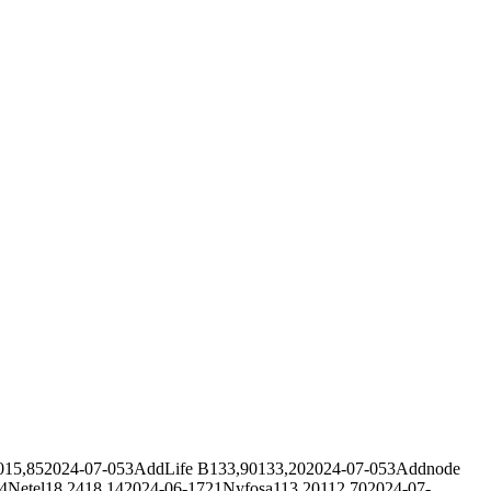
5,9015,852024-07-053AddLife B133,90133,202024-07-053Addnode
4Netel18,2418,142024-06-1721Nyfosa113,20112,702024-07-