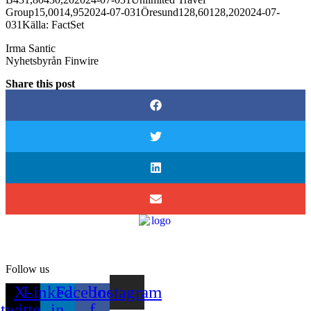
Group15,0014,952024-07-031Öresund128,60128,202024-07-
031Källa: FactSet
Irma Santic
Nyhetsbyrån Finwire
Share this post
Follow us
X-
Linkedin-
Facebook-
Instagram
twitter
in
f