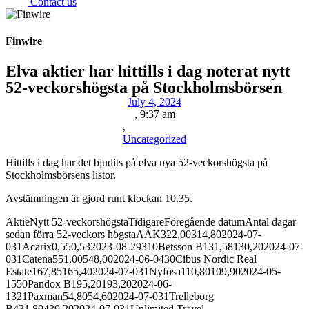
Contact us
Finwire
Elva aktier har hittills i dag noterat nytt
52-veckorshögsta på Stockholmsbörsen
July 4, 2024
,
9:37 am
,
Uncategorized
Hittills i dag har det bjudits på elva nya 52-veckorshögsta på
Stockholmsbörsens listor.
Avstämningen är gjord runt klockan 10.35.
AktieNytt 52-veckorshögstaTidigareFöregående datumAntal dagar
sedan förra 52-veckors högstaAAK322,00314,802024-07-
031Acarix0,550,532023-08-29310Betsson B131,58130,202024-07-
031Catena551,00548,002024-06-0430Cibus Nordic Real
Estate167,85165,402024-07-031Nyfosa110,80109,902024-05-
1550Pandox B195,20193,202024-06-
1321Paxman54,8054,602024-07-031Trelleborg
B431,80430,202024-07-031Unlimited Travel