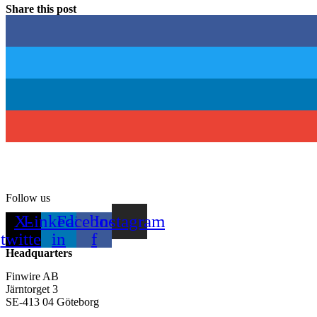
Share this post
Follow us
X-
Linkedin-
Facebook-
Instagram
twitter
in
f
Headquarters
Finwire AB
Järntorget 3
SE-413 04 Göteborg