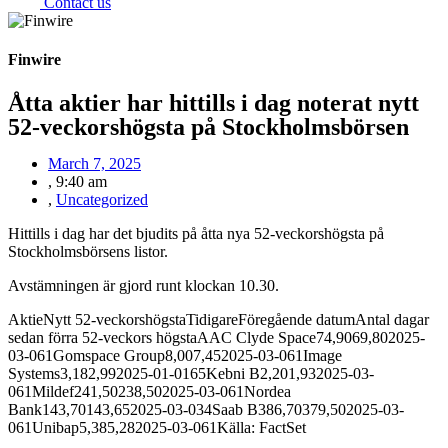
Contact us
Finwire
Åtta aktier har hittills i dag noterat nytt
52-veckorshögsta på Stockholmsbörsen
March 7, 2025
,
9:40 am
,
Uncategorized
Hittills i dag har det bjudits på åtta nya 52-veckorshögsta på
Stockholmsbörsens listor.
Avstämningen är gjord runt klockan 10.30.
AktieNytt 52-veckorshögstaTidigareFöregående datumAntal dagar
sedan förra 52-veckors högstaAAC Clyde Space74,9069,802025-
03-061Gomspace Group8,007,452025-03-061Image
Systems3,182,992025-01-0165Kebni B2,201,932025-03-
061Mildef241,50238,502025-03-061Nordea
Bank143,70143,652025-03-034Saab B386,70379,502025-03-
061Unibap5,385,282025-03-061Källa: FactSet