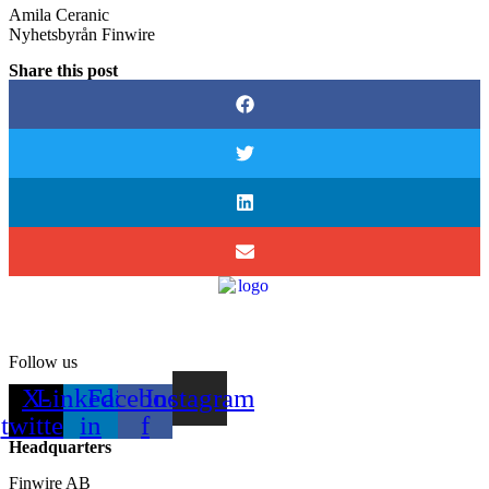
Amila Ceranic
Nyhetsbyrån Finwire
Share this post
Follow us
X-
Linkedin-
Facebook-
Instagram
twitter
in
f
Headquarters
Finwire AB