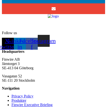
Follow us
X-
Linkedin-
Facebook-
Instagram
twitter
in
f
Headquarters
Finwire AB
Järntorget 3
SE-413 04 Göteborg
Vasagatan 52
SE-111 20 Stockholm
Navigation
Privacy Policy
Produkter
Finwire Executive Briefing