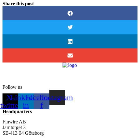
Share this post
Follow us
X-
Linkedin-
Facebook-
Instagram
twitter
in
f
Headquarters
Finwire AB
Järntorget 3
SE-413 04 Göteborg