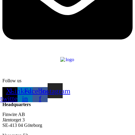
Follow us
X-
Linkedin-
Facebook-
Instagram
twitter
in
f
Headquarters
Finwire AB
Järntorget 3
SE-413 04 Göteborg