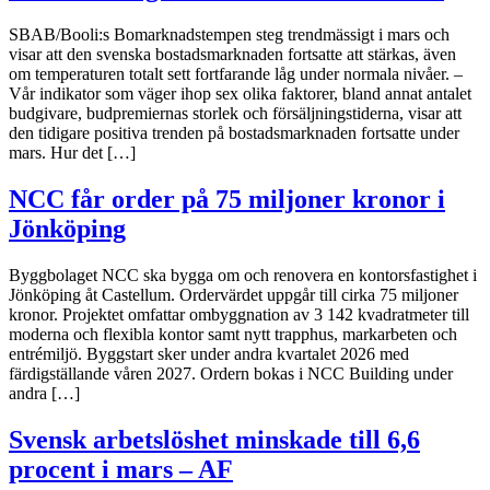
SBAB/Booli:s Bomarknadstempen steg trendmässigt i mars och
visar att den svenska bostadsmarknaden fortsatte att stärkas, även
om temperaturen totalt sett fortfarande låg under normala nivåer. –
Vår indikator som väger ihop sex olika faktorer, bland annat antalet
budgivare, budpremiernas storlek och försäljningstiderna, visar att
den tidigare positiva trenden på bostadsmarknaden fortsatte under
mars. Hur det […]
NCC får order på 75 miljoner kronor i
Jönköping
Byggbolaget NCC ska bygga om och renovera en kontorsfastighet i
Jönköping åt Castellum. Ordervärdet uppgår till cirka 75 miljoner
kronor. Projektet omfattar ombyggnation av 3 142 kvadratmeter till
moderna och flexibla kontor samt nytt trapphus, markarbeten och
entrémiljö. Byggstart sker under andra kvartalet 2026 med
färdigställande våren 2027. Ordern bokas i NCC Building under
andra […]
Svensk arbetslöshet minskade till 6,6
procent i mars – AF