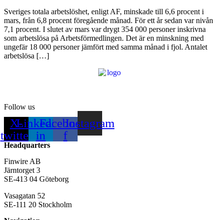
Sveriges totala arbetslöshet, enligt AF, minskade till 6,6 procent i
mars, från 6,8 procent föregående månad. För ett år sedan var nivån
7,1 procent. I slutet av mars var drygt 354 000 personer inskrivna
som arbetslösa på Arbetsförmedlingen. Det är en minskning med
ungefär 18 000 personer jämfört med samma månad i fjol. Antalet
arbetslösa […]
Follow us
X-
Linkedin-
Facebook-
Instagram
twitter
in
f
Headquarters
Finwire AB
Järntorget 3
SE-413 04 Göteborg
Vasagatan 52
SE-111 20 Stockholm