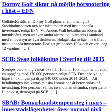
Dormy Golf siktar på möjlig börsnotering
i höst – EFN
Golfåterförsäljaren Dormy Golf planerar en notering på
Stockholmsbörsen och har inlett möten med institutionella
investerare, enligt EFN. Vd Anders Wall bekräftar att börsen är
huvudspåret, men att även andra alternativ utvärderas i samband
med en översyn av ägarstrukturen. Bolaget ska nyligen ha träffat
institutionella investerare. Bolaget grundades 1994 och driver i dag
12 varuhus i […]
SCB: Svag folkökning i Sverige till 2035
Sveriges befolkning väntas öka från 10,6 till 10,8 miljoner till 2035,
en uppgång med 170 000 personer, enligt SCB. Det är betydligt
lägre än ökningen på drygt 840 000 under 2014–2024. – Att
befolkningen inte väntas minska kommande år beror endast på
invandring. Fler personer väntas invandra än utvandra, säger Lena
Lundkvist, demograf på SCB. […]
SBAB: Bomarknadstempen steg i mars –
innerstadslägenheter över normal nivå